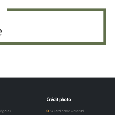
O
e
Crédit photo
légales
M Ferdinand Simeoni