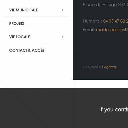
Place du Village 2021
VIE MUNICIPALE
Numero :
04 95 47 80 
PROJETS
Email:
mairie-de-cast
VIE LOCALE
CONTACT & ACCÈS
Copyright ©
L'Agenza.
If you cont