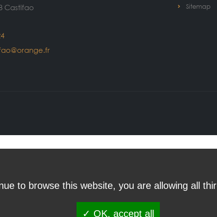
Sitemap
8 Castifao
24
ifao@orange.fr
inue to browse this website, you are allowing all thi
✓ OK, accept all