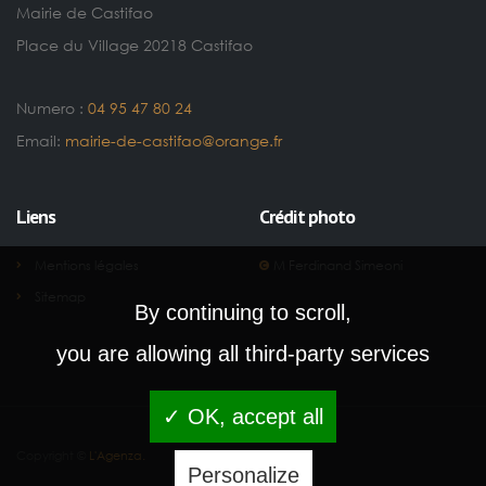
Mairie de Castifao
Place du Village 20218 Castifao
Numero :
04 95 47 80 24
Email:
mairie-de-castifao@orange.fr
Liens
Crédit photo
Mentions légales
M Ferdinand Simeoni
Sitemap
By continuing to scroll,
you are allowing all third-party services
✓ OK, accept all
Copyright ©
L'Agenza.
Personalize