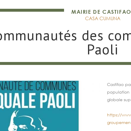
MAIRIE DE CASTIFA
CASA CUMUNA
ommunautés des co
Paoli
Castifao p
population
globale sup
https://www
groupements